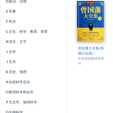
D
政治、法律
E
军事
F
经济
G
文化、科学、教育、体育
H
语言、文字
曾国藩大全集(典
I
文学
藏白金版)
作者:曾国藩|译者:陈
J
艺术
书
K
历史、地理
N
自然科学总论
O
数理科学和化学
P
天文学、地球科学
Q
生物科学